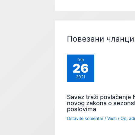
Повезани чланци
feb
26
2021
Savez traži povlačenje 
novog zakona o sezons
poslovima
Ostavite komentar
/
Vesti
/ Од:
ad