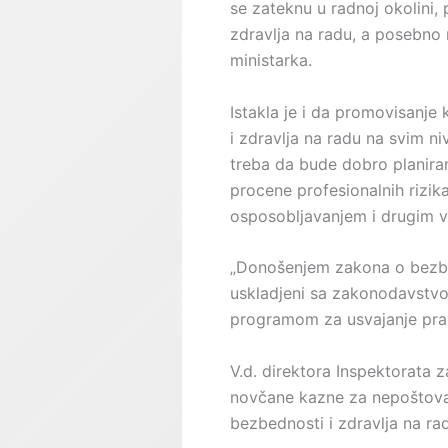
se zateknu u radnoj okolini,
zdravlja na radu, a posebno 
ministarka.
Istakla je i da promovisanje 
i zdravlja na radu na svim n
treba da bude dobro planira
procene profesionalnih rizik
osposobljavanjem i drugim v
„Donošenjem zakona o bezbed
uskladjeni sa zakonodavstvo
programom za usvajanje pravn
V.d. direktora Inspektorata 
novčane kazne za nepoštova
bezbednosti i zdravlja na ra