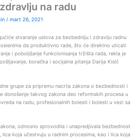
zdravlju na radu
in
/
mart 26, 2021
ućiće stvaranje uslova za bezbedniju i zdraviju radnu
slenima da produktivno rade, što će direktno uticati
nje i poboljšanje funkcionisanja tržišta rada, rekla je
ošljavanje, boračka i socijalna pitanja Darija Kisić
dne grupe za pripremu nacrta zakona o bezbednosti i
a je donošenje takvog zakona deo reformskih procesa u
povreda na radu, profesionalnih bolesti i bolesti u vezi sa
 zakona, odnosno sprovodila i unapredjivala bezbednost
, lica koja učestvuju u radnim procesima, kao i lica koja