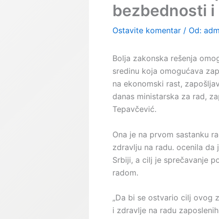
bezbednosti i 
Ostavite komentar
/ Od:
adm
Bolja zakonska rešenja omog
sredinu koja omogućava zapo
na ekonomski rast, zapošljava
danas ministarska za rad, zap
Tepavčević.
Ona je na prvom sastanku ra
zdravlju na radu. ocenila d
Srbiji, a cilj je sprečavanje 
radom.
„Da bi se ostvario cilj ovog
i zdravlje na radu zaposlenih