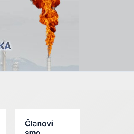
Članovi
smo