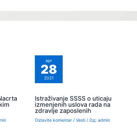
apr
28
2021
Nacrta
Istraživanje SSSS o uticaju
kim
izmenjenih uslova rada na
zdravlje zaposlenih
min
Ostavite komentar
/
Vesti
/ Од:
admin