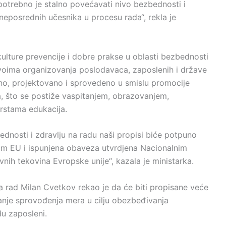
 potrebno je stalno povećavati nivo bezbednosti i
neposrednih učesnika u procesu rada“, rekla je
kulture prevencije i dobre prakse u oblasti bezbednosti
ivoima organizovanja poslodavaca, zaposlenih i države
no, projektovano i sprovedeno u smislu promocije
a, što se postiže vaspitanjem, obrazovanjem,
rstama edukacija.
nosti i zdravlju na radu naši propisi biće potpuno
m EU i ispunjena obaveza utvrdjena Nacionalnim
ih tekovina Evropske unije“, kazala je ministarka.
za rad Milan Cvetkov rekao je da će biti propisane veće
nje sprovođenja mera u cilju obezbeđivanja
du zaposleni.