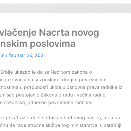
ovlačenje Nacrta novog
onskim poslovima
in
/
februar 26, 2021
 Srbije ukazao je da se Nacrtom zakona o
angažovanju na sezonskim i drugim povremenim
nostima u potpunosti ukidaju osnovna prava radnika iz
misao postojanje Zakona o radu i većina radno
jne sezonske, odnosno povremene radnike.
ez je zatražio da se odustane od ovog nacrta, a da na
nu da rade stručne službe tog ministarstva, u saradnji