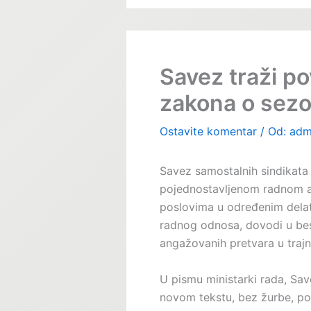
Savez traži p
zakona o sez
Ostavite komentar
/ Od:
adm
Savez samostalnih sindikata
pojednostavljenom radnom 
poslovima u određenim delat
radnog odnosa, dovodi u bes
angažovanih pretvara u tra
U pismu ministarki rada, Sav
novom tekstu, bez žurbe, poč